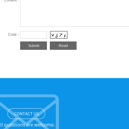
Content：
Code：